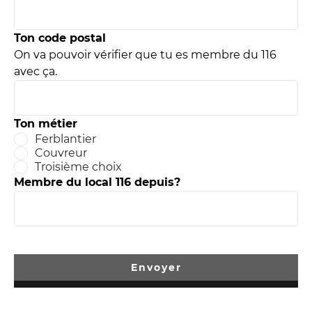
Ton code postal
LLEURS
On va pouvoir vérifier que tu es membre du 116
avec ça.
dustrie
Ton métier
Ferblantier
Couvreur
Troisième choix
Membre du local 116 depuis?
com
Envoyer