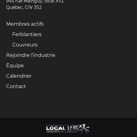
945 rue Mainguy, local XYZ
Québec, G1V 3S2
Membres actifs
Ferblantiers
Couvreurs
Rejoindre l’industrie
Équipe
Calendrier
Contact